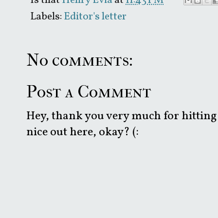
Is that
Henry Evia
at
11:43 PM
Labels:
Editor's letter
No comments:
Post a Comment
Hey, thank you very much for hitting 
nice out here, okay? (: