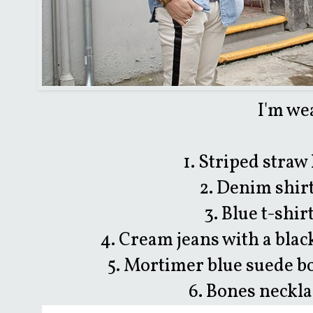
I'm we
1. Striped straw
2. Denim shir
3. Blue t-shir
4. Cream jeans with a black
5. Mortimer blue suede b
6. Bones neckla