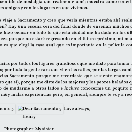
ar sentido de nostalgia que realmente amé; muestra cómo conec
s amigos y con los lugares en que vivimos.
te viaje a Sacramento y creo que verla mientras estaba ahí rea
ben? Hay una escena cera del final donde de enseñan muchos d
e hizo pensar en todo lo que esta ciudad me ha dado en los úl
steza porque no estaré regresando en el futuro próximo, mi m
 es que elegí la casa azul que es importante en la película c
cias por todos los lugares grandiosos que me diste para tomar 
; por toda la gente rara que vi en las calles, por las largas cam
racias Sacramento porque me recordaste qué se siente enamora
ro que sí), porque me diste de los mejores y los peores helados 
ro de mudarme a otros lados e
incluso
conocerme un poquito m
muy malas experiencias pero, en general, siempre te voy a rec
Love always,
Henry.
Photographer: My sister.