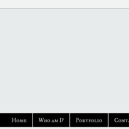
Home
Who am I?
Portfolio
Cont