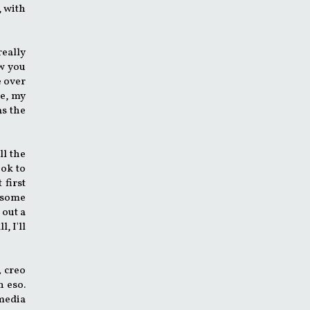
, with
really
ow you
e over
re, my
as the
ll the
ook to
 first
d some
 out a
, I'll
,
creo
n eso.
omedia