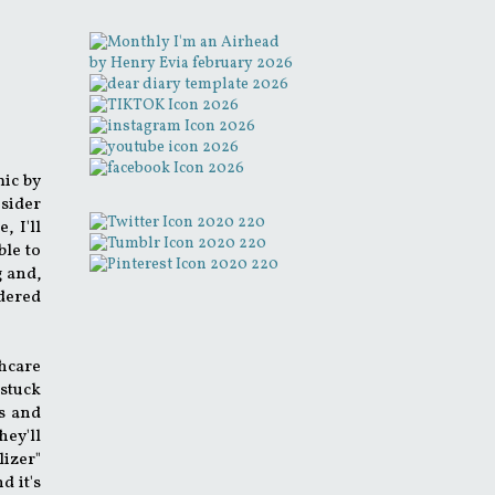
mic by
sider
, I'll
ble to
g and,
idered
thcare
 stuck
ss and
hey'll
lizer"
d it's