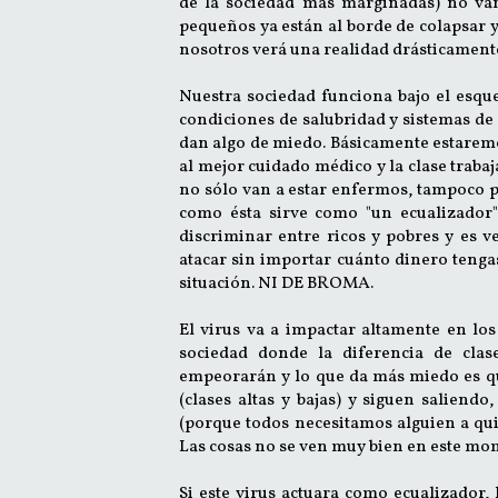
de la sociedad más marginadas) no va
pequeños ya están al borde de colapsar y,
nosotros verá una realidad drásticament
Nuestra sociedad funciona bajo el esque
condiciones de salubridad y sistemas de 
dan algo de miedo. Básicamente estaremo
al mejor cuidado médico y la clase traba
no sólo van a estar enfermos, tampoco p
como ésta sirve como "un ecualizador
discriminar entre ricos y pobres y es v
atacar sin importar cuánto dinero tenga
situación. NI DE BROMA.
El virus va a impactar altamente en los
sociedad donde la diferencia de clas
empeorarán y lo que da más miedo es que
(clases altas y bajas) y siguen saliend
(porque todos necesitamos alguien a quie
Las cosas no se ven muy bien en este mo
Si este virus actuara como ecualizador, l