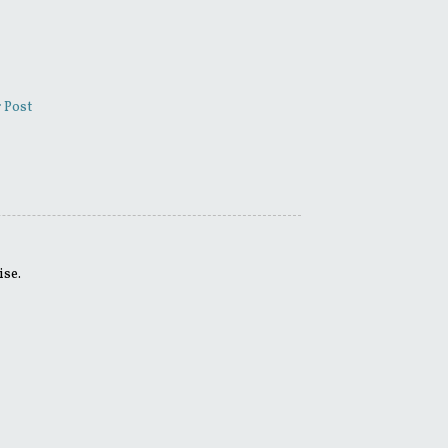
 Post
ise.