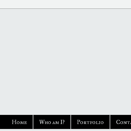
Home
Who am I?
Portfolio
Cont