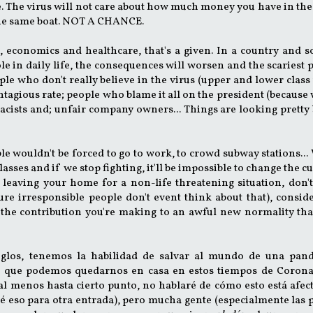
 false. The virus will not care about how much money you have in th
 the same boat. NOT A CHANCE.
s, economics and healthcare, that's a given. In a country and s
le in daily life, the consequences will worsen and the scariest p
le who don't really believe in the virus (upper and lower class 
tagious rate; people who blame it all on the president (because 
acists and; unfair company owners... Things are looking pretty
ple wouldn't be forced to go to work, to crowd subway stations...
asses and if we stop fighting, it'll be impossible to change the c
t leaving your home for a non-life threatening situation, don'
ure irresponsible people don't event think about that), consid
 the contribution you're making to an awful new normality tha
iglos, tenemos la habilidad de salvar al mundo de una pan
s que podemos quedarnos en casa en estos tiempos de Corona
l menos hasta cierto punto, no hablaré de cómo esto está afec
aré eso para otra entrada), pero mucha gente (especialmente las 