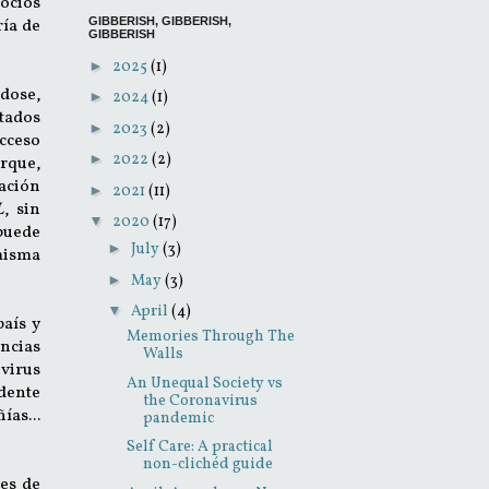
ocios
ría de
GIBBERISH, GIBBERISH,
GIBBERISH
►
2025
(1)
ndose,
►
2024
(1)
ltados
►
2023
(2)
acceso
►
2022
(2)
orque,
uación
►
2021
(11)
L
, sin
▼
2020
(17)
 puede
►
July
(3)
 misma
►
May
(3)
▼
April
(4)
país y
Memories Through The
ncias
Walls
 virus
An Unequal Society vs
idente
the Coronavirus
ías...
pandemic
Self Care: A practical
non-clichéd guide
nes de