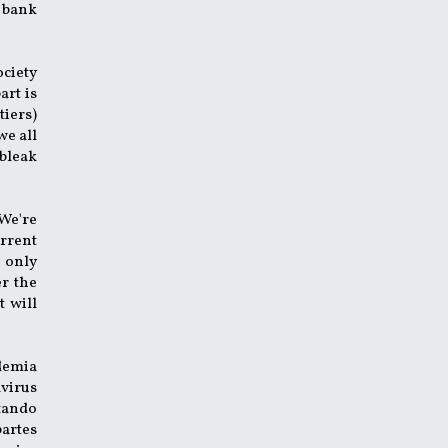
e bank
ociety
art is
tiers)
we all
 bleak
 We're
urrent
t only
er the
t will
demia
virus
tando
partes