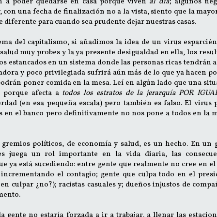
n a poder quedarse en casa porque viven
al día
; algunos neg
 con una fecha de finalización no a la vista, siento que la mayo
e diferente para cuando sea prudente dejar nuestras casas.
ma del capitalismo, si añadimos la idea de un virus esparcié
salud muy probes y la ya presente desigualdad en ella, los resu
s estancados en un sistema donde las personas ricas tendrán 
jadora y poco privilegiada sufrirá aún más de lo que ya hacen p
odrán poner comida en la mesa. Leí en algún lado que una sit
" porque afecta a
todos los estratos de la jerarquía POR IGUA
erdad (en esa pequeña escala) pero también es falso. El virus
s en el banco pero definitivamente no nos pone a todos en la
 gremios políticos, de economía y salud, es un hecho. En un 
es juega un rol importante en la vida diaria, las consecue
 ya está sucediendo: entre gente que realmente no cree en el
o, incrementando el contagio; gente que culpa todo en el pres
n culpar ¿no?); racistas casuales y; dueños injustos de compañ
mento.
a gente no estaría forzada a ir a trabajar, a llenar las estacio