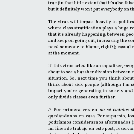
true (in that little extent) but it's also
but it definitely won't put everybody on
The virus will impact heavily in politic
where class stratification plays a huge ro
that it's already happening: between peop
and keep on going out, increasing the con
need someone to blame, right?); casual r
at the moment.
If this virus acted like an equaliser, peo
about to see a harsher division between cl
situation. So, next time you think abou
think about sick people (although I'm s
impact you're generating in society and
only divide classes even further.
// Por primera vez en
no sé cuántos
s
quedándonos en casa. Por supuesto, lo
podríamos considerarnos afortunados (a
mi línea de trabajo en este post, reserv