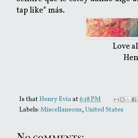
tap like* más.
Love a
Hen
Is that
Henry Evia
at
6:18 PM
Labels:
Miscellaneous
,
United States
No comments: