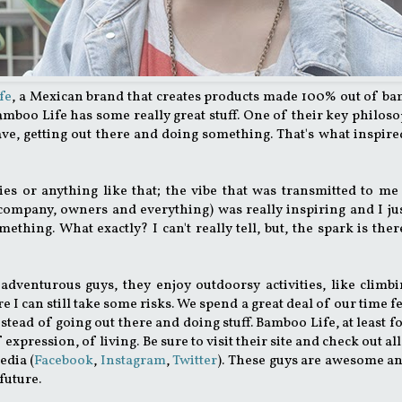
fe
, a Mexican brand that creates products made 100% out of b
mboo Life has some really great stuff. One of their key philos
e, getting out there and doing something. That's what inspire
ories or anything like that; the vibe that was transmitted to m
mpany, owners and everything) was really inspiring and I jus
ething. What exactly? I can't really tell, but, the spark is the
venturous guys, they enjoy outdoorsy activities, like climbi
re I can still take some risks. We spend a great deal of our time f
tead of going out there and doing stuff. Bamboo Life, at least f
 expression, of living. Be sure to visit their site and check out all
edia (
Facebook
,
Instagram
,
Twitter
). These guys are awesome a
 future.