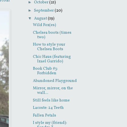
rcoal
►
October
(21)
►
September
(20)
▼
August
(19)
Wild Fox(es)
Chelsea boots (times
two)
How to style your
Chelsea Boots
Chic Haus (featuring
Izael Garrido)
Book Club #3:
Forbidden
Abandoned Playground
Mirror, mirror, on the
wall...
Still feels like home
Lacoste: 24 Teeth
Fallen Petals
I style my (friend):