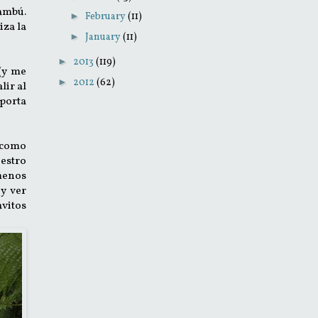
ambú.
►
February
(11)
iza la
►
January
(11)
►
2013
(119)
 (y me
►
2012
(62)
lir al
mporta
, como
estro
 menos
 y ver
avitos