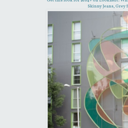
Get this look for $164+ on Lookastic: W
Skinny Jeans, Grey 