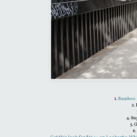
1.
Bamboo Z
2.
4. S
5. 
6