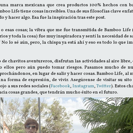
 una marca mexicana que crea productos 100% hechos con b
boo Life tiene cosas increíbles. Una de sus filosofías clave enfat
o y hacer algo. Esa fue la inspiración tras este post.
s o esas cosas; la vibra que me fue transmitida de Bamboo Life
os y toda la cosa) fue muy inspiradora y sentí la necesidad de sa
o lo sé aún, pero, la chispa ya está ahí y eso es todo lo que i
de chavitos aventureros, disfrutan las actividades al aire libre
mo ellos pero aún puedo tomar riesgos. Pasamos mucho de nu
ochándonos, en lugar de salir y hacer cosas. Bamboo Life, al
na forma de expresión, de vivir. Asegúrense de visitar su sito
jo a sus redes sociales (
Facebook
,
Instagram
,
Twitter
). Estos ch
acia cosas grandes, que tendrán mucho éxito en el futuro.