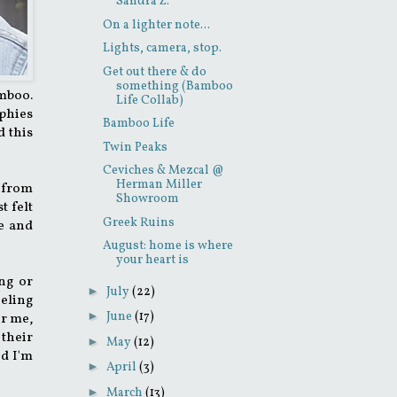
Sandra Z.
On a lighter note...
Lights, camera, stop.
Get out there & do
something (Bamboo
amboo.
Life Collab)
ophies
Bamboo Life
d this
Twin Peaks
Ceviches & Mezcal @
Herman Miller
e from
Showroom
t felt
Greek Ruins
re and
August: home is where
your heart is
ng or
►
July
(22)
eeling
►
June
(17)
or me,
 their
►
May
(12)
nd I'm
►
April
(3)
►
March
(13)