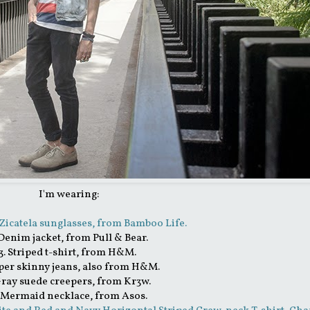
I'm wearing:
icatela sunglasses, from Bamboo Life.
 Denim jacket, from Pull & Bear.
3. Striped t-shirt, from H&M.
uper skinny jeans, also from H&M.
Gray suede creepers, from Kr3w.
. Mermaid necklace, from Asos.