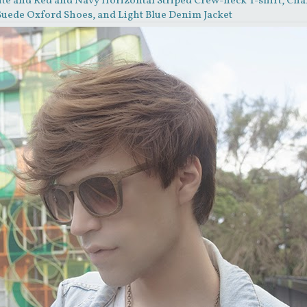
hite and Red and Navy Horizontal Striped Crew-neck T-shirt, Cha
Suede Oxford Shoes, and Light Blue Denim Jacket