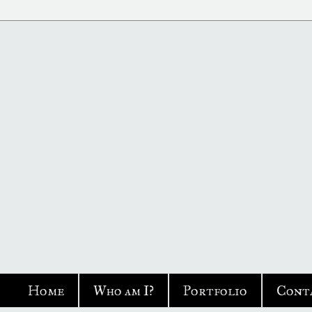
Home
Who am I?
Portfolio
Cont